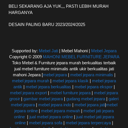
BELI SEKARANG AJA YUK,,, PASTI LEBIH MURAH
HARGANYA
DESAIN PALING BARU 2023/2024/2025
Supported by:
Mebel Jati
| Mebel Mahoni |
Mebel Jepara
Copyright © 2009
MAHONI MEBEL FURNITURE JEPARA
Toko Mebel & Furniture jepara murah berkualitas terbaik
jual mebel furniture minimalis antik ukir berkualitas jati
mahoni Jepara [
mebel jepara
|
mebel jepara minimalis
|
mebel jepara murah
|
mebel jepara klasik
|
mebel jepara
antik
|
mebel jepara berkualitas
|
mebel jepara ekspor
|
mebel jepara export
|
mebel furniture jepara
|
mebel jepara
grosir
|
gambar mebel jepara
|
gudang mebel jepara
|
galeri
mebel jepara
|
mebel jepara indo
|
mebel jepara jati
|
mebel
jepara online
|
mebel jepara mewah
|
mebel jati jepara
online
|
jual mebel jepara online
|
jual mebel jati jepara
online
|
mebel jepara sofa
|
mebel jepara terpercaya
|