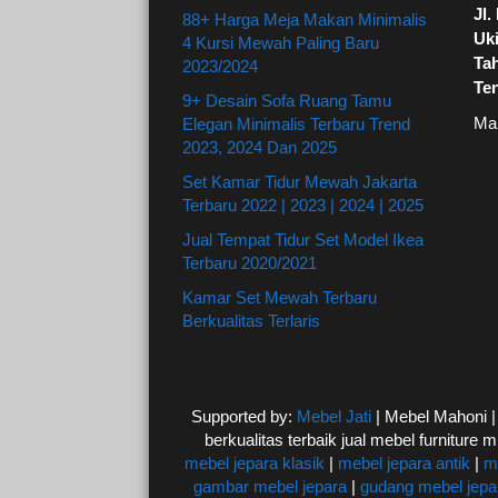
Jl
88+ Harga Meja Makan Minimalis
Uki
4 Kursi Mewah Paling Baru
Ta
2023/2024
Te
9+ Desain Sofa Ruang Tamu
Ma
Elegan Minimalis Terbaru Trend
2023, 2024 Dan 2025
Set Kamar Tidur Mewah Jakarta
Terbaru 2022 | 2023 | 2024 | 2025
Jual Tempat Tidur Set Model Ikea
Terbaru 2020/2021
Kamar Set Mewah Terbaru
Berkualitas Terlaris
Supported by:
Mebel Jati
| Mebel Mahoni 
berkualitas terbaik jual mebel furniture m
mebel jepara klasik
|
mebel jepara antik
|
m
gambar mebel jepara
|
gudang mebel jepa