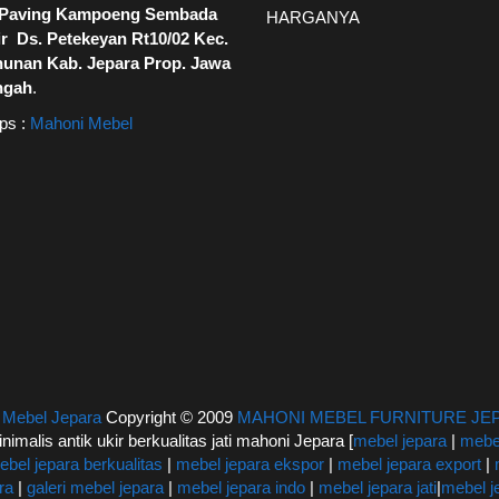
. Paving Kampoeng Sembada
HARGANYA
r Ds. Petekeyan Rt10/02 Kec.
hunan Kab. Jepara Prop. Jawa
ngah
.
ps :
Mahoni Mebel
|
Mebel Jepara
Copyright © 2009
MAHONI MEBEL FURNITURE JE
inimalis antik ukir berkualitas jati mahoni Jepara [
mebel jepara
|
mebel
ebel jepara berkualitas
|
mebel jepara ekspor
|
mebel jepara export
|
ra
|
galeri mebel jepara
|
mebel jepara indo
|
mebel jepara jati
|
mebel j