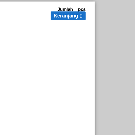
Jumlah =
pcs
Keranjang