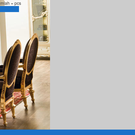
umlah =
pcs
eranjang