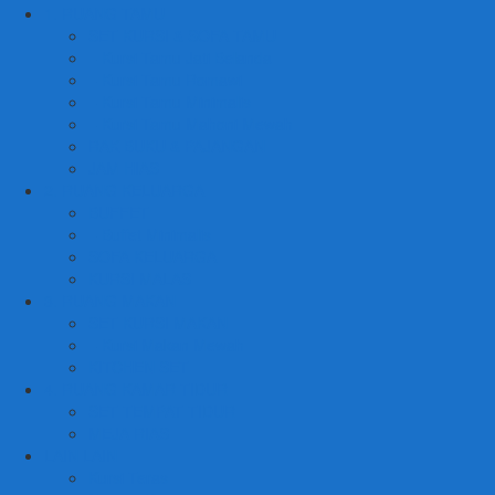
1. RUANG TAMU
SET KURSI & SOFA TAMU
– Kursi Tamu Jati Belanda
– Kursi Tamu Romawi
– Kursi Tamu Minimalis
– Kursi Tamu Mahoni Mewah
RAK BUKU & PAJANGAN
JAM HIAS
2. RUANG KELUARGA
BUFFET
– Buffet Minimalis
SOFA KELUARGA
KURSI MALAS
3. RUANG MAKAN
SET KURSI MAKAN
– Kursi Makan Mewah
KITCHEN SET
4. RUANG KAMAR TIDUR
SET TEMPAT TIDUR
MEJA RIAS
LAIN LAIN
Kursi Teras