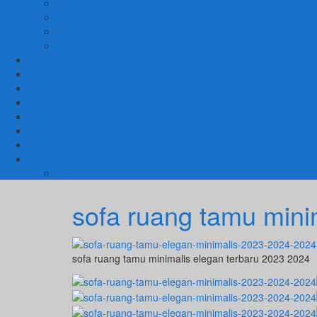
Macam Kursi
Mebel Retro
Mebel Shabby
Mebel Trembesi
Cara Pemesanan Mahoni Mebel
Hubungi Kami
Informasi Cargo Mahoni Mebel
Syarat & Ketentuan
Tentang Kami
Testimoni
Mebel Petekeyan Kampoeng Ukir
GALERRY MAHONI MEBEL
KURSI TAMU
sofa ruang tamu mini
sofa ruang tamu minimalis elegan terbaru 2023 2024