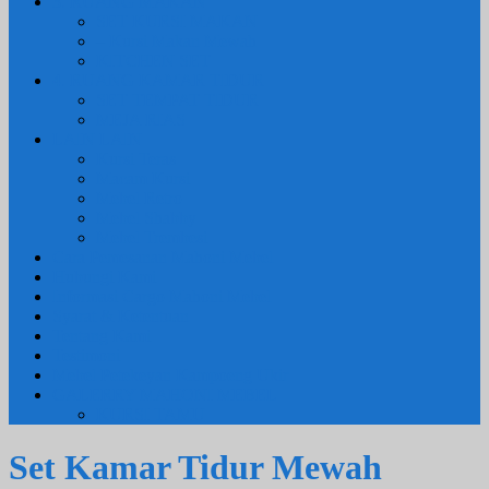
3. RUANG MAKAN
SET KURSI MAKAN
– Kursi Makan Mewah
KITCHEN SET
4. RUANG KAMAR TIDUR
SET TEMPAT TIDUR
MEJA RIAS
LAIN LAIN
Kursi Teras
Macam Kursi
Mebel Retro
Mebel Shabby
Mebel Trembesi
Cara Pemesanan Mahoni Mebel
Hubungi Kami
Informasi Cargo Mahoni Mebel
Syarat & Ketentuan
Tentang Kami
Testimoni
Mebel Petekeyan Kampoeng Ukir
GALERRY MAHONI MEBEL
KURSI TAMU
Set Kamar Tidur Mewah