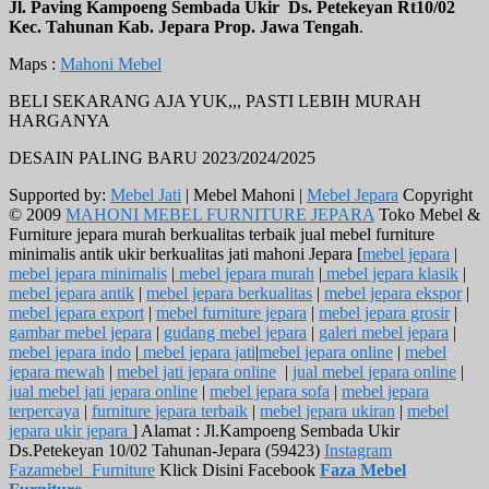
Jl. Paving Kampoeng Sembada Ukir Ds. Petekeyan Rt10/02
Kec. Tahunan Kab. Jepara Prop. Jawa Tengah
.
Maps :
Mahoni Mebel
BELI SEKARANG AJA YUK,,, PASTI LEBIH MURAH
HARGANYA
DESAIN PALING BARU 2023/2024/2025
Supported by:
Mebel Jati
| Mebel Mahoni |
Mebel Jepara
Copyright
© 2009
MAHONI MEBEL FURNITURE JEPARA
Toko Mebel &
Furniture jepara murah berkualitas terbaik jual mebel furniture
minimalis antik ukir berkualitas jati mahoni Jepara [
mebel jepara
|
mebel jepara minimalis
|
mebel jepara murah
|
mebel jepara klasik
|
mebel jepara antik
|
mebel jepara berkualitas
|
mebel jepara ekspor
|
mebel jepara export
|
mebel furniture jepara
|
mebel jepara grosir
|
gambar mebel jepara
|
gudang mebel jepara
|
galeri mebel jepara
|
mebel jepara indo
|
mebel jepara jati
|
mebel jepara online
|
mebel
jepara mewah
|
mebel jati jepara online
|
jual mebel jepara online
|
jual mebel jati jepara online
|
mebel jepara sofa
|
mebel jepara
terpercaya
|
furniture jepara terbaik
|
mebel jepara ukiran
|
mebel
jepara ukir jepara
] Alamat : Jl.Kampoeng Sembada Ukir
Ds.Petekeyan 10/02 Tahunan-Jepara (59423)
Instagram
Fazamebel_Furniture
Klick Disini Facebook
Faza Mebel