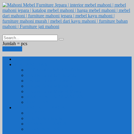
Jumlah =
pcs
Keranjang
Beranda
1. RUANG TAMU
SET KURSI & SOFA TAMU
– Kursi Tamu Jati Belanda
– Kursi Tamu Romawi
– Kursi Tamu Minimalis
– Kursi Tamu Mahoni Mewah
RAK BUKU & PAJANGAN
JAM HIAS
2. RUANG KELUARGA
BUFFET
– Buffet Minimalis
SOFA KELUARGA
KURSI MALAS