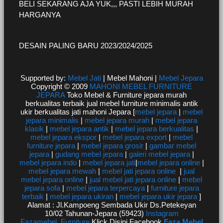
BELI SEKARANG AJA YUK,,, PASTI LEBIH MURAH
HARGANYA
DESAIN PALING BARU 2023/2024/2025
Supported by:
Mebel Jati
| Mebel Mahoni |
Mebel Jepara
Copyright © 2009
MAHONI MEBEL FURNITURE
JEPARA
Toko Mebel & Furniture jepara murah
berkualitas terbaik jual mebel furniture minimalis antik
ukir berkualitas jati mahoni Jepara [
mebel jepara
|
mebel
jepara minimalis
|
mebel jepara murah
|
mebel jepara
klasik
|
mebel jepara antik
|
mebel jepara berkualitas
|
mebel jepara ekspor
|
mebel jepara export
|
mebel
furniture jepara
|
mebel jepara grosir
|
gambar mebel
jepara
|
gudang mebel jepara
|
galeri mebel jepara
|
mebel jepara indo
|
mebel jepara jati
|
mebel jepara online
|
mebel jepara mewah
|
mebel jati jepara online
|
jual
mebel jepara online
|
jual mebel jati jepara online
|
mebel
jepara sofa
|
mebel jepara terpercaya
|
furniture jepara
terbaik
|
mebel jepara ukiran
|
mebel jepara ukir jepara
]
Alamat : Jl.Kampoeng Sembada Ukir Ds.Petekeyan
10/02 Tahunan-Jepara (59423)
Instagram
Fazamebel_Furniture
Klick Disini Facebook
Faza Mebel