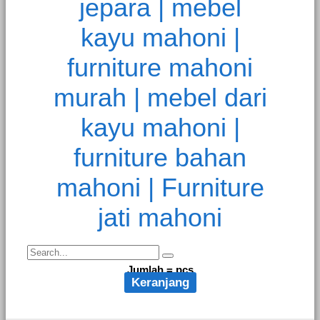
Jumlah =
pcs
Keranjang