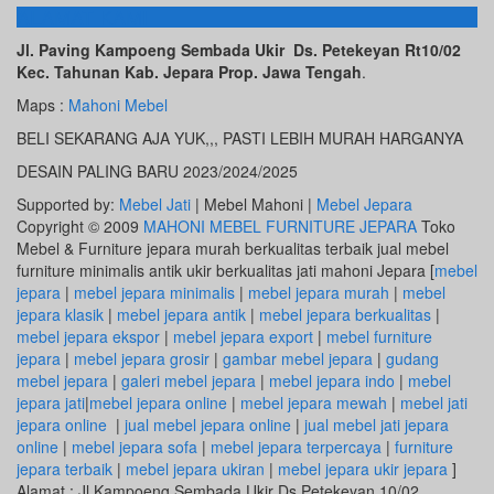
ALAMAT KAMI
Jl. Paving Kampoeng Sembada Ukir Ds. Petekeyan Rt10/02
Kec. Tahunan Kab. Jepara Prop. Jawa Tengah
.
Maps :
Mahoni Mebel
BELI SEKARANG AJA YUK,,, PASTI LEBIH MURAH HARGANYA
DESAIN PALING BARU 2023/2024/2025
Supported by:
Mebel Jati
| Mebel Mahoni |
Mebel Jepara
Copyright © 2009
MAHONI MEBEL FURNITURE JEPARA
Toko
Mebel & Furniture jepara murah berkualitas terbaik jual mebel
furniture minimalis antik ukir berkualitas jati mahoni Jepara [
mebel
jepara
|
mebel jepara minimalis
|
mebel jepara murah
|
mebel
jepara klasik
|
mebel jepara antik
|
mebel jepara berkualitas
|
mebel jepara ekspor
|
mebel jepara export
|
mebel furniture
jepara
|
mebel jepara grosir
|
gambar mebel jepara
|
gudang
mebel jepara
|
galeri mebel jepara
|
mebel jepara indo
|
mebel
jepara jati
|
mebel jepara online
|
mebel jepara mewah
|
mebel jati
jepara online
|
jual mebel jepara online
|
jual mebel jati jepara
online
|
mebel jepara sofa
|
mebel jepara terpercaya
|
furniture
jepara terbaik
|
mebel jepara ukiran
|
mebel jepara ukir jepara
]
Alamat : Jl.Kampoeng Sembada Ukir Ds.Petekeyan 10/02