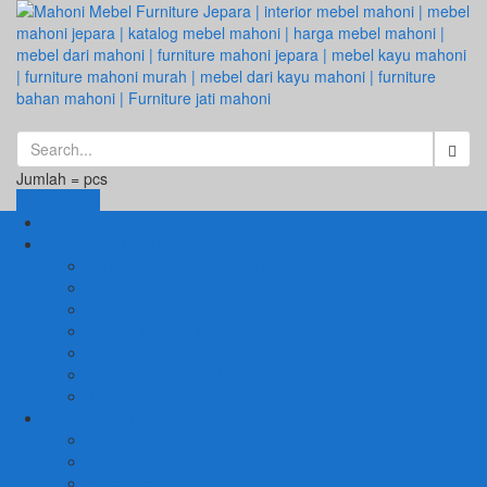
Jumlah =
pcs
Keranjang
Beranda
1. RUANG TAMU
SET KURSI & SOFA TAMU
– Kursi Tamu Jati Belanda
– Kursi Tamu Romawi
– Kursi Tamu Minimalis
– Kursi Tamu Mahoni Mewah
RAK BUKU & PAJANGAN
JAM HIAS
2. RUANG KELUARGA
BUFFET
– Buffet Minimalis
SOFA KELUARGA