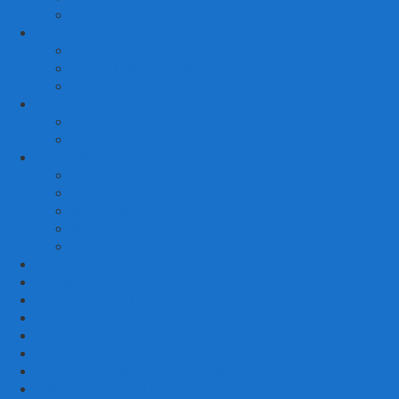
KURSI MALAS
3. RUANG MAKAN
SET KURSI MAKAN
– Kursi Makan Mewah
KITCHEN SET
4. RUANG KAMAR TIDUR
SET TEMPAT TIDUR
MEJA RIAS
LAIN LAIN
Kursi Teras
Macam Kursi
Mebel Retro
Mebel Shabby
Mebel Trembesi
Cara Pemesanan Mahoni Mebel
Hubungi Kami
Informasi Cargo Mahoni Mebel
Syarat & Ketentuan
Tentang Kami
Testimoni
Mebel Petekeyan Kampoeng Ukir
GALERRY MAHONI MEBEL