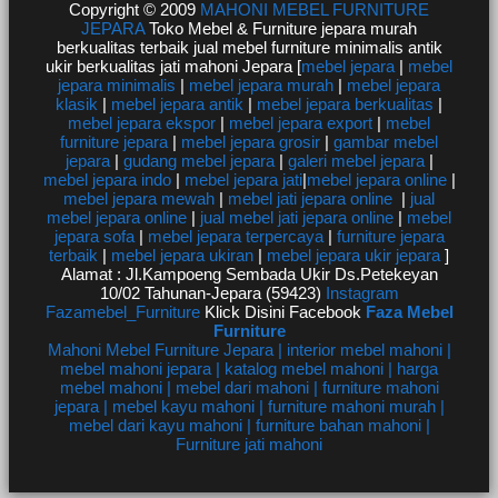
Copyright © 2009
MAHONI MEBEL FURNITURE
JEPARA
Toko Mebel & Furniture jepara murah
berkualitas terbaik jual mebel furniture minimalis antik
ukir berkualitas jati mahoni Jepara [
mebel jepara
|
mebel
jepara minimalis
|
mebel jepara murah
|
mebel jepara
klasik
|
mebel jepara antik
|
mebel jepara berkualitas
|
mebel jepara ekspor
|
mebel jepara export
|
mebel
furniture jepara
|
mebel jepara grosir
|
gambar mebel
jepara
|
gudang mebel jepara
|
galeri mebel jepara
|
mebel jepara indo
|
mebel jepara jati
|
mebel jepara online
|
mebel jepara mewah
|
mebel jati jepara online
|
jual
mebel jepara online
|
jual mebel jati jepara online
|
mebel
jepara sofa
|
mebel jepara terpercaya
|
furniture jepara
terbaik
|
mebel jepara ukiran
|
mebel jepara ukir jepara
]
Alamat : Jl.Kampoeng Sembada Ukir Ds.Petekeyan
10/02 Tahunan-Jepara (59423)
Instagram
Fazamebel_Furniture
Klick Disini Facebook
Faza Mebel
Furniture
Mahoni Mebel Furniture Jepara | interior mebel mahoni |
mebel mahoni jepara | katalog mebel mahoni | harga
mebel mahoni | mebel dari mahoni | furniture mahoni
jepara | mebel kayu mahoni | furniture mahoni murah |
mebel dari kayu mahoni | furniture bahan mahoni |
Furniture jati mahoni