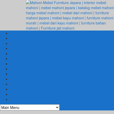
Beranda
1. RUANG TAMU
2. RUANG KELUARGA
3. RUANG MAKAN
4. RUANG KAMAR TIDUR
LAIN LAIN
Cara Pemesanan Mahoni Mebel
Hubungi Kami
Informasi Cargo Mahoni Mebel
Syarat & Ketentuan
Tentang Kami
Testimoni
Mebel Petekeyan Kampoeng Ukir
GALERRY MAHONI MEBEL