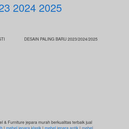
023 2024 2025
STI
DESAIN PALING BARU 2023/2024/2025
 & Furniture jepara murah berkualitas terbaik jual
ah
|
mebel jepara klasik
|
mebel jepara antik
|
mebel