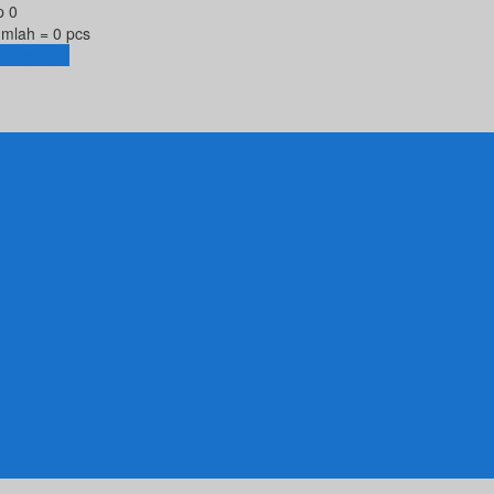
p 0
umlah =
0
pcs
eranjang