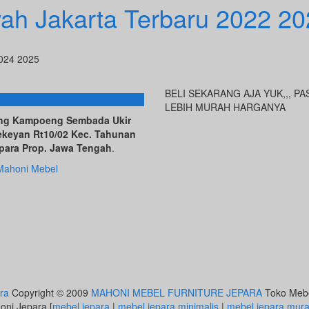
ah Jakarta Terbaru 2022 2
2024 2025
BELI SEKARANG AJA YUK,,, PA
AT KAMI
LEBIH MURAH HARGANYA
ving Kampoeng Sembada Ukir
ekeyan Rt10/02 Kec. Tahunan
para Prop. Jawa Tengah
.
Mahoni Mebel
ra
Copyright © 2009
MAHONI MEBEL FURNITURE JEPARA
Toko Mebel
honi Jepara [
mebel jepara
|
mebel jepara minimalis
|
mebel jepara mur