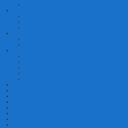
KURSI MALAS
3. RUANG MAKAN
SET KURSI MAKAN
– Kursi Makan Mewah
KITCHEN SET
4. RUANG KAMAR TIDUR
SET TEMPAT TIDUR
MEJA RIAS
LAIN LAIN
Kursi Teras
Macam Kursi
Mebel Retro
Mebel Shabby
Mebel Trembesi
Cara Pemesanan Mahoni Mebel
Hubungi Kami
Informasi Cargo Mahoni Mebel
Syarat & Ketentuan
Tentang Kami
Testimoni
Mebel Petekeyan Kampoeng Ukir
GALERRY MAHONI MEBEL