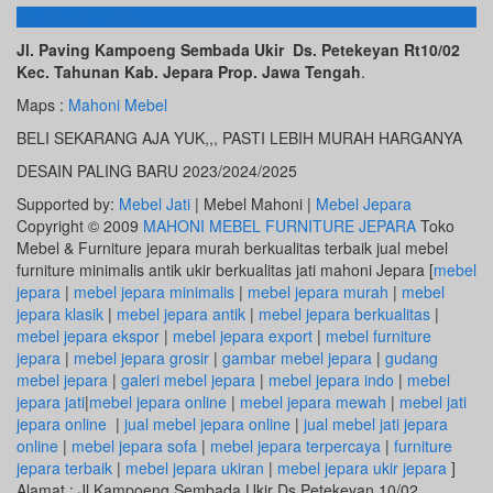
ALAMAT KAMI
Jl. Paving Kampoeng Sembada Ukir Ds. Petekeyan Rt10/02
Kec. Tahunan Kab. Jepara Prop. Jawa Tengah
.
Maps :
Mahoni Mebel
BELI SEKARANG AJA YUK,,, PASTI LEBIH MURAH HARGANYA
DESAIN PALING BARU 2023/2024/2025
Supported by:
Mebel Jati
| Mebel Mahoni |
Mebel Jepara
Copyright © 2009
MAHONI MEBEL FURNITURE JEPARA
Toko
Mebel & Furniture jepara murah berkualitas terbaik jual mebel
furniture minimalis antik ukir berkualitas jati mahoni Jepara [
mebel
jepara
|
mebel jepara minimalis
|
mebel jepara murah
|
mebel
jepara klasik
|
mebel jepara antik
|
mebel jepara berkualitas
|
mebel jepara ekspor
|
mebel jepara export
|
mebel furniture
jepara
|
mebel jepara grosir
|
gambar mebel jepara
|
gudang
mebel jepara
|
galeri mebel jepara
|
mebel jepara indo
|
mebel
jepara jati
|
mebel jepara online
|
mebel jepara mewah
|
mebel jati
jepara online
|
jual mebel jepara online
|
jual mebel jati jepara
online
|
mebel jepara sofa
|
mebel jepara terpercaya
|
furniture
jepara terbaik
|
mebel jepara ukiran
|
mebel jepara ukir jepara
]
Alamat : Jl.Kampoeng Sembada Ukir Ds.Petekeyan 10/02