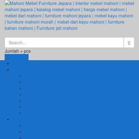
Jumlah =
pcs
Keranjang
Beranda
1. RUANG TAMU
SET KURSI & SOFA TAMU
– Kursi Tamu Jati Belanda
– Kursi Tamu Romawi
– Kursi Tamu Minimalis
– Kursi Tamu Mahoni Mewah
RAK BUKU & PAJANGAN
JAM HIAS
2. RUANG KELUARGA
BUFFET
– Buffet Minimalis
SOFA KELUARGA