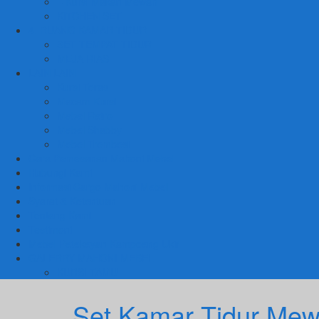
– Kursi Makan Mewah
KITCHEN SET
4. RUANG KAMAR TIDUR
SET TEMPAT TIDUR
MEJA RIAS
LAIN LAIN
Kursi Teras
Macam Kursi
Mebel Retro
Mebel Shabby
Mebel Trembesi
Cara Pemesanan Mahoni Mebel
Hubungi Kami
Informasi Cargo Mahoni Mebel
Syarat & Ketentuan
Tentang Kami
Testimoni
Mebel Petekeyan Kampoeng Ukir
GALERRY MAHONI MEBEL
KURSI TAMU
Set Kamar Tidur Mew