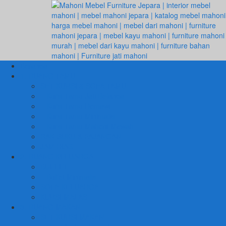
Beranda
1. RUANG TAMU
SET KURSI & SOFA TAMU
– Kursi Tamu Jati Belanda
– Kursi Tamu Romawi
– Kursi Tamu Minimalis
– Kursi Tamu Mahoni Mewah
RAK BUKU & PAJANGAN
JAM HIAS
2. RUANG KELUARGA
BUFFET
– Buffet Minimalis
SOFA KELUARGA
KURSI MALAS
3. RUANG MAKAN
SET KURSI MAKAN