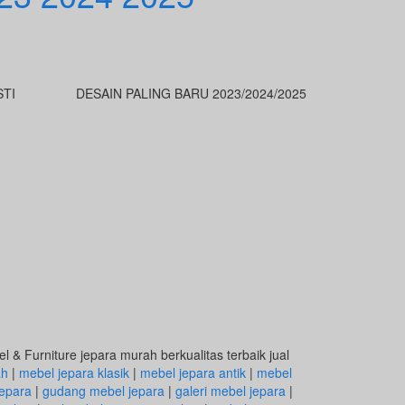
STI
DESAIN PALING BARU 2023/2024/2025
 & Furniture jepara murah berkualitas terbaik jual
ah
|
mebel jepara klasik
|
mebel jepara antik
|
mebel
epara
|
gudang mebel jepara
|
galeri mebel jepara
|