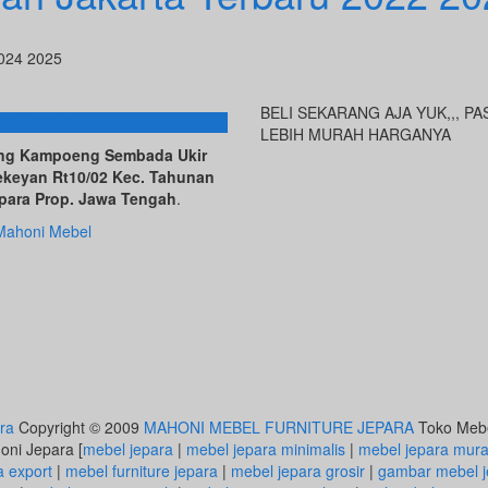
2024 2025
BELI SEKARANG AJA YUK,,, PA
AT KAMI
LEBIH MURAH HARGANYA
ving Kampoeng Sembada Ukir
ekeyan Rt10/02 Kec. Tahunan
para Prop. Jawa Tengah
.
Mahoni Mebel
ra
Copyright © 2009
MAHONI MEBEL FURNITURE JEPARA
Toko Mebel
honi Jepara [
mebel jepara
|
mebel jepara minimalis
|
mebel jepara mur
a export
|
mebel furniture jepara
|
mebel jepara grosir
|
gambar mebel j